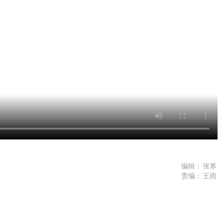
编辑：
张寒
责编：
王雨